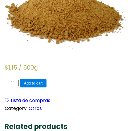
$
1,15
/ 500g
Panela
Add to cart
molida
quantity
Lista de compras
Category:
Otros
Related products