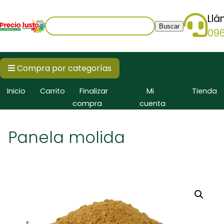
Ll
Buscar:
09
Compra por categorías
Inicio
Carrito
Finalizar
Mi
Tienda
compra
cuenta
Panela molida