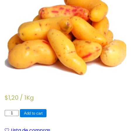
$
1,20
/ 1Kg
Melloco
Add to cart
quantity
Lista de compras