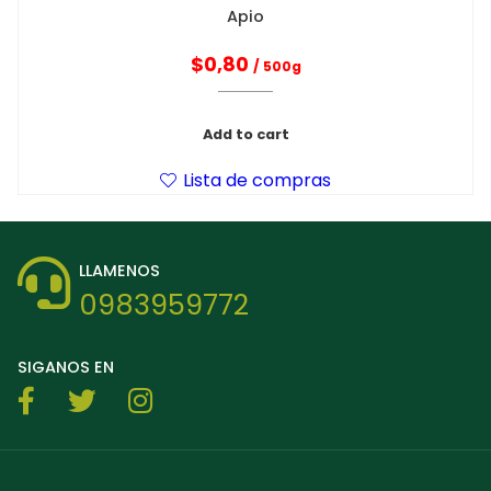
Apio
$
0,80
/ 500g
Add to cart
Lista de compras
LLAMENOS
0983959772
SIGANOS EN